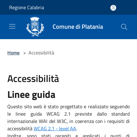
Salta al contenuto principale
Regione Calabria
Comune di Platania
Home
>
Accessibilità
Accessibilità
Linee guida
Questo sito web è stato progettato e realizzato seguendo
le linee guida WCAG 2.1 previste dallo standard
internazionale WAI del W3C, in coerenza con i requisiti di
accessibilità
WCAG 2.1 - level AA
.
Inoltre, sono stati recepiti e applicati i punti di