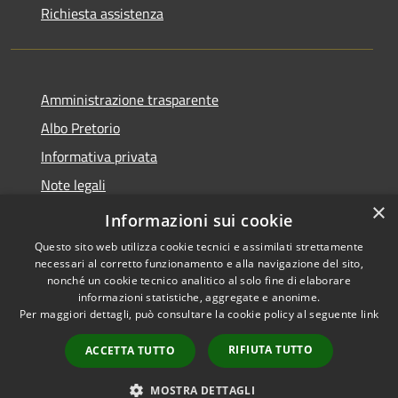
Richiesta assistenza
Amministrazione trasparente
Albo Pretorio
Informativa privata
Note legali
×
Dichiarazione di accessibilità
Informazioni sui cookie
Questo sito web utilizza cookie tecnici e assimilati strettamente
necessari al corretto funzionamento e alla navigazione del sito,
nonché un cookie tecnico analitico al solo fine di elaborare
informazioni statistiche, aggregate e anonime.
RSS
Copyright © 2026 • Comune di
Per maggiori dettagli, può consultare la cookie policy al seguente
link
Accessibilità
Platania • Powered by
Privacy
Municipium
Accesso
•
RIFIUTA TUTTO
ACCETTA TUTTO
Cookie
redazione
Mappa del sito
MOSTRA DETTAGLI