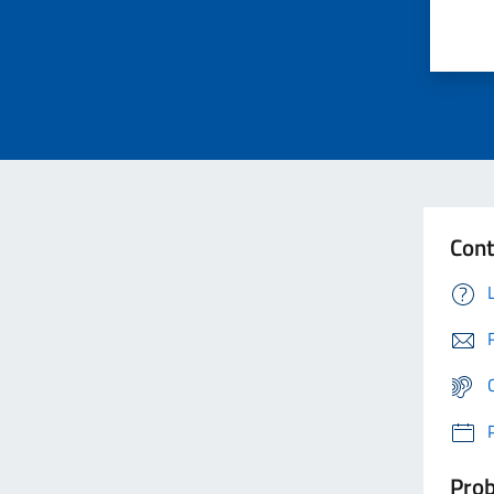
Cont
Prob