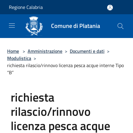
Salta al contenuto principale
Regione Calabria
Comune di Platania
Home
>
Amministrazione
>
Documenti e dati
>
Modulistica
>
richiesta rilascio/rinnovo licenza pesca acque interne Tipo
“B”
richiesta
rilascio/rinnovo
licenza pesca acque