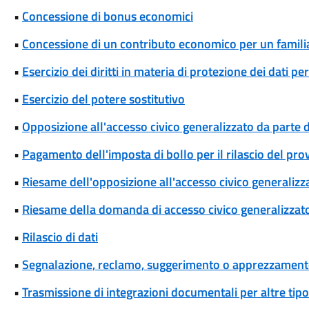
•
Concessione di bonus economici
•
Concessione di un contributo economico per un famili
•
Esercizio dei diritti in materia di protezione dei dati pe
•
Esercizio del potere sostitutivo
•
Opposizione all'accesso civico generalizzato da parte d
•
Pagamento dell'imposta di bollo per il rilascio del pr
•
Riesame dell'opposizione all'accesso civico generalizza
•
Riesame della domanda di accesso civico generalizzat
•
Rilascio di dati
•
Segnalazione, reclamo, suggerimento o apprezzamen
•
Trasmissione di integrazioni documentali per altre tipo