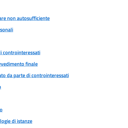
are non autosufficiente
rsonali
i controinteressati
ovvedimento finale
to da parte di controinteressati
o
to
logie di istanze