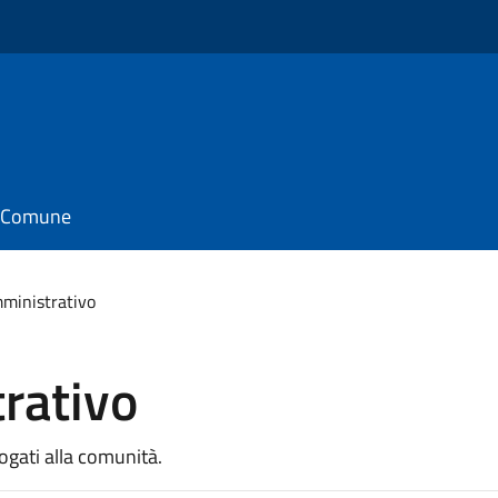
il Comune
mministrativo
rativo
rogati alla comunità.