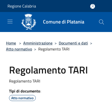
Salta al contenuto principale
Regione Calabria
Comune di Platania
Home
>
Amministrazione
>
Documenti e dati
>
Atto normativo
>
Regolamento TARI
Regolamento TARI
Regolamento TARI
Tipi di documento
:
Atto normativo