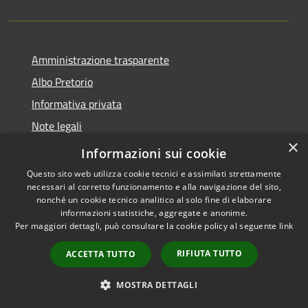
Amministrazione trasparente
Albo Pretorio
Informativa privata
Note legali
×
Dichiarazione di accessibilità
Informazioni sui cookie
Questo sito web utilizza cookie tecnici e assimilati strettamente
necessari al corretto funzionamento e alla navigazione del sito,
nonché un cookie tecnico analitico al solo fine di elaborare
informazioni statistiche, aggregate e anonime.
RSS
Copyright © 2026 • Comune di
Per maggiori dettagli, può consultare la cookie policy al seguente
link
Accessibilità
Platania • Powered by
Privacy
Municipium
Accesso
•
RIFIUTA TUTTO
ACCETTA TUTTO
Cookie
redazione
Mappa del sito
MOSTRA DETTAGLI