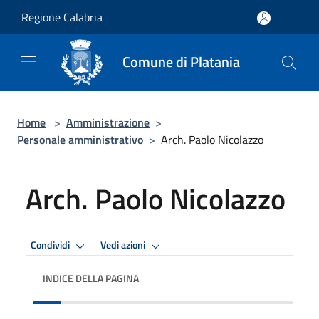
Salta al contenuto principale
Regione Calabria
Comune di Platania
Home
>
Amministrazione
>
Personale amministrativo
>
Arch. Paolo Nicolazzo
Arch. Paolo Nicolazzo
Condividi
Vedi azioni
INDICE DELLA PAGINA