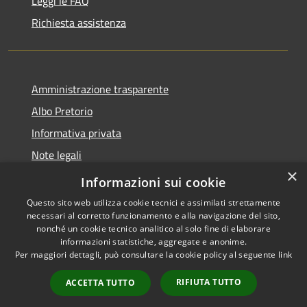
Leggi le FAQ
Richiesta assistenza
Amministrazione trasparente
Albo Pretorio
Informativa privata
Note legali
×
Dichiarazione di accessibilità
Informazioni sui cookie
Questo sito web utilizza cookie tecnici e assimilati strettamente
necessari al corretto funzionamento e alla navigazione del sito,
nonché un cookie tecnico analitico al solo fine di elaborare
informazioni statistiche, aggregate e anonime.
RSS
Copyright © 2026 • Comune di
Per maggiori dettagli, può consultare la cookie policy al seguente
link
Accessibilità
Platania • Powered by
Privacy
Municipium
Accesso
•
RIFIUTA TUTTO
ACCETTA TUTTO
Cookie
redazione