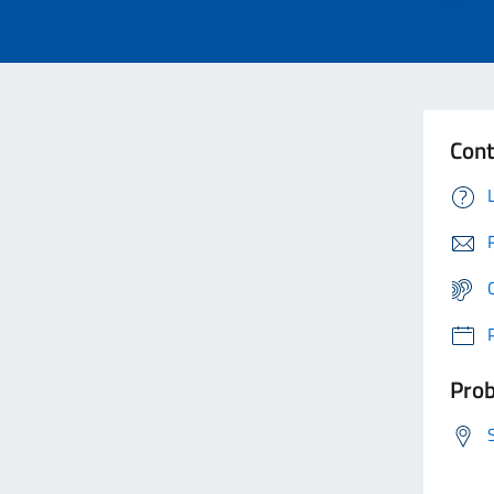
Cont
Prob