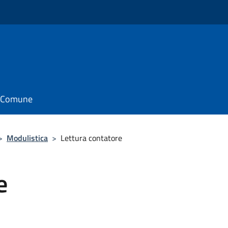
il Comune
>
Modulistica
>
Lettura contatore
e