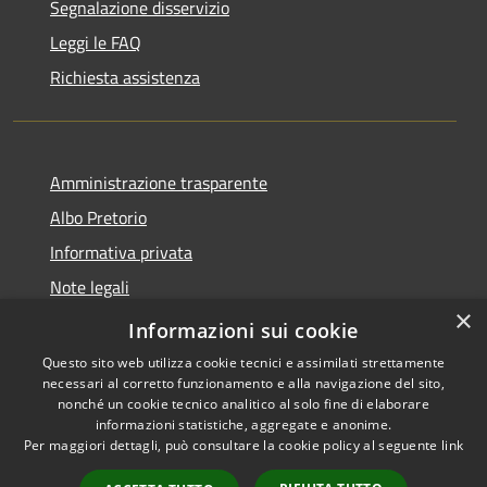
Segnalazione disservizio
Leggi le FAQ
Richiesta assistenza
Amministrazione trasparente
Albo Pretorio
Informativa privata
Note legali
×
Dichiarazione di accessibilità
Informazioni sui cookie
Questo sito web utilizza cookie tecnici e assimilati strettamente
necessari al corretto funzionamento e alla navigazione del sito,
nonché un cookie tecnico analitico al solo fine di elaborare
informazioni statistiche, aggregate e anonime.
RSS
Copyright © 2026 • Comune di
Per maggiori dettagli, può consultare la cookie policy al seguente
link
Accessibilità
Platania • Powered by
Privacy
Municipium
Accesso
•