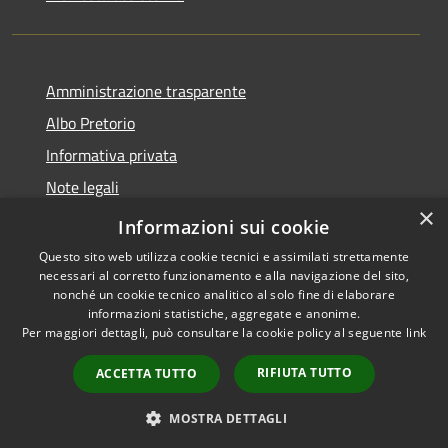
Amministrazione trasparente
Albo Pretorio
Informativa privata
Note legali
×
Dichiarazione di accessibilità
Informazioni sui cookie
Questo sito web utilizza cookie tecnici e assimilati strettamente
necessari al corretto funzionamento e alla navigazione del sito,
nonché un cookie tecnico analitico al solo fine di elaborare
informazioni statistiche, aggregate e anonime.
RSS
Copyright © 2026 • Comune di
Per maggiori dettagli, può consultare la cookie policy al seguente
link
Accessibilità
Platania • Powered by
Privacy
Municipium
Accesso
•
RIFIUTA TUTTO
ACCETTA TUTTO
Cookie
redazione
Mappa del sito
MOSTRA DETTAGLI