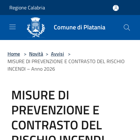
Salta al contenuto principale
Regione Calabria
Comune di Platania
Home
>
Novità
>
Avvisi
>
MISURE DI PREVENZIONE E CONTRASTO DEL RISCHIO
INCENDI – Anno 2026
MISURE DI
PREVENZIONE E
CONTRASTO DEL
RISCHIO INCENDI –