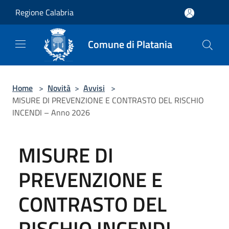
Salta al contenuto principale
Regione Calabria
Comune di Platania
Home
>
Novità
>
Avvisi
>
MISURE DI PREVENZIONE E CONTRASTO DEL RISCHIO
INCENDI – Anno 2026
MISURE DI
PREVENZIONE E
CONTRASTO DEL
RISCHIO INCENDI –