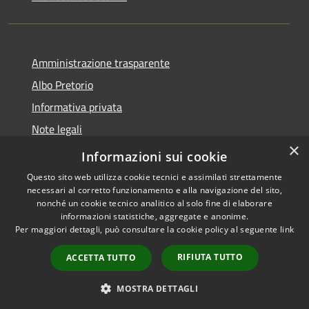
Amministrazione trasparente
Albo Pretorio
Informativa privata
Note legali
×
Dichiarazione di accessibilità
Informazioni sui cookie
Questo sito web utilizza cookie tecnici e assimilati strettamente
necessari al corretto funzionamento e alla navigazione del sito,
nonché un cookie tecnico analitico al solo fine di elaborare
informazioni statistiche, aggregate e anonime.
RSS
Copyright © 2026 • Comune di
Per maggiori dettagli, può consultare la cookie policy al seguente
link
Accessibilità
Platania • Powered by
Privacy
Municipium
Accesso
•
RIFIUTA TUTTO
ACCETTA TUTTO
Cookie
redazione
Mappa del sito
MOSTRA DETTAGLI